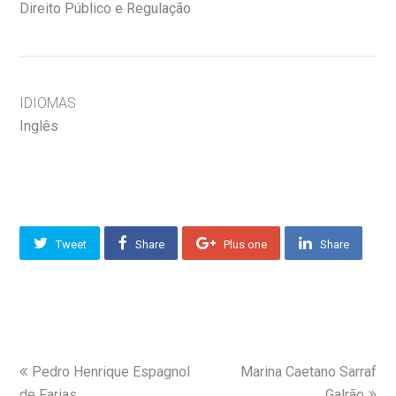
Direito Público e Regulação
IDIOMAS
Inglês
Tweet
Share
Plus one
Share
Pedro Henrique Espagnol
Marina Caetano Sarraf
de Farias
Galrão