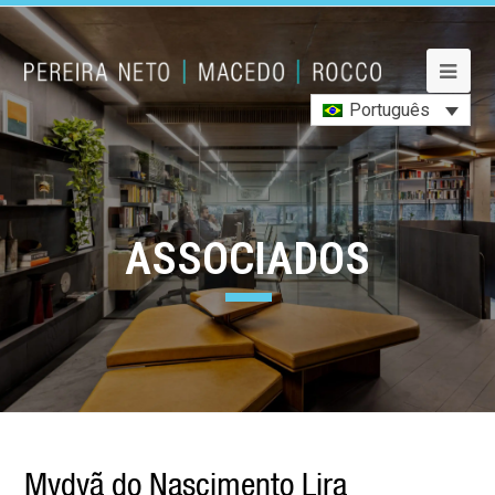
Profissionais
Especialidades
Carreira
Escritório
Notícias
Contato
Português
ASSOCIADOS
Mydyã do Nascimento Lira